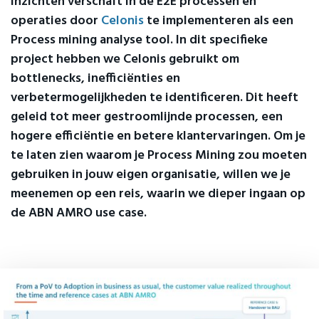
inzichten verschaft in de E2E processen en
operaties door
Celonis
te implementeren als een
Process mining analyse tool.
In dit specifieke
project hebben we Celonis gebruikt om
bottlenecks
, inefficiënties en
verbetermogelijkheden te identificeren. Dit heeft
geleid tot meer gestroomlijnde processen, een
hogere efficiëntie en betere klantervaringen.
Om je
te laten zien waarom je Process Mining zou moeten
gebruiken in j
ouw
eigen organisatie, willen we je
meenemen op een
reis
, waarin we dieper ingaan op
de ABN AMRO use case.